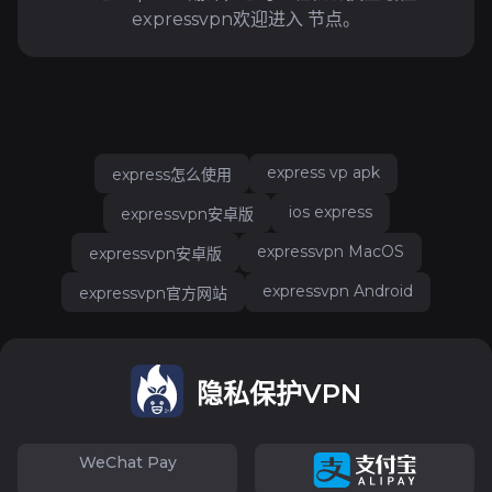
expressvpn欢迎进入 节点。
express vp apk
express怎么使用
ios express
expressvpn安卓版
expressvpn MacOS
expressvpn安卓版
expressvpn Android
expressvpn官方网站
隐私保护VPN
WeChat Pay